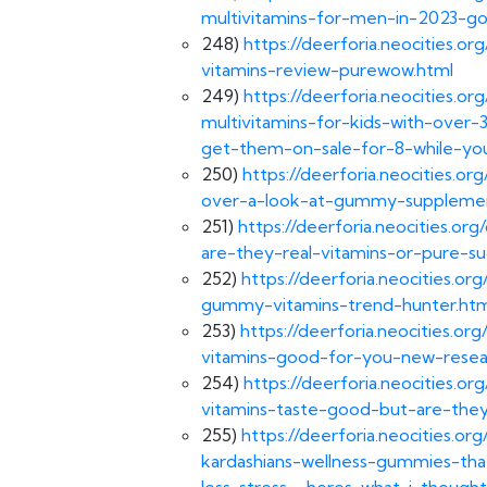
multivitamins-for-men-in-2023-g
248)
https://deerforia.neocities.o
vitamins-review-purewow.html
249)
https://deerforia.neocities
multivitamins-for-kids-with-over
get-them-on-sale-for-8-while-you
250)
https://deerforia.neocities.o
over-a-look-at-gummy-supplemen
251)
https://deerforia.neocities.
are-they-real-vitamins-or-pure-s
252)
https://deerforia.neocities.o
gummy-vitamins-trend-hunter.htm
253)
https://deerforia.neocities.
vitamins-good-for-you-new-resear
254)
https://deerforia.neocities.
vitamins-taste-good-but-are-they
255)
https://deerforia.neocities.o
kardashians-wellness-gummies-t
less-stress—heres-what-i-thought