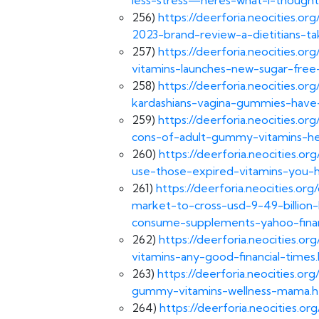
256)
https://deerforia.neocities.o
2023-brand-review-a-dietitians-ta
257)
https://deerforia.neocities.
vitamins-launches-new-sugar-fre
258)
https://deerforia.neocities.
kardashians-vagina-gummies-have-
259)
https://deerforia.neocities.
cons-of-adult-gummy-vitamins-he
260)
https://deerforia.neocities.o
use-those-expired-vitamins-you-
261)
https://deerforia.neocities.
market-to-cross-usd-9-49-billion
consume-supplements-yahoo-fina
262)
https://deerforia.neocities.
vitamins-any-good-financial-times
263)
https://deerforia.neocities.
gummy-vitamins-wellness-mama.h
264)
https://deerforia.neocities.