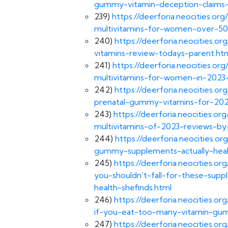
gummy-vitamin-deception-claims-
239)
https://deerforia.neocities.o
multivitamins-for-women-over-50
240)
https://deerforia.neocities.o
vitamins-review-todays-parent.ht
241)
https://deerforia.neocities.o
multivitamins-for-women-in-2023
242)
https://deerforia.neocities.
prenatal-gummy-vitamins-for-202
243)
https://deerforia.neocities.
multivitamins-of-2023-reviews-by
244)
https://deerforia.neocities.
gummy-supplements-actually-healt
245)
https://deerforia.neocities.
you-shouldn’t-fall-for-these-supp
health-shefinds.html
246)
https://deerforia.neocities.
if-you-eat-too-many-vitamin-gum
247)
https://deerforia.neocities.