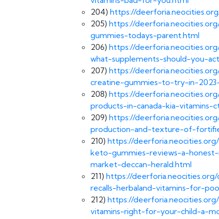
204)
https://deerforia.neocities.
205)
https://deerforia.neocities.
gummies-todays-parent.html
206)
https://deerforia.neocities.
what-supplements-should-you-actua
207)
https://deerforia.neocities.
creatine-gummies-to-try-in-2023-s
208)
https://deerforia.neocities.o
products-in-canada-kia-vitamins-c
209)
https://deerforia.neocities.
production-and-texture-of-fortif
210)
https://deerforia.neocities.
keto-gummies-reviews-a-honest-
market-deccan-herald.html
211)
https://deerforia.neocities.o
recalls-herbaland-vitamins-for-po
212)
https://deerforia.neocities.o
vitamins-right-for-your-child-a-