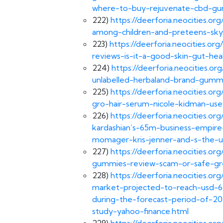
where-to-buy-rejuvenate-cbd-gum
222)
https://deerforia.neocities.
among-children-and-preteens-sk
223)
https://deerforia.neocities.o
reviews-is-it-a-good-skin-gut-he
224)
https://deerforia.neocities.o
unlabelled-herbaland-brand-gumm
225)
https://deerforia.neocities.
gro-hair-serum-nicole-kidman-use
226)
https://deerforia.neocities.
kardashian’s-65m-business-empire
momager-kris-jenner-and-s-the-u
227)
https://deerforia.neocities.
gummies-review-scam-or-safe-gre
228)
https://deerforia.neocities.
market-projected-to-reach-usd-6
during-the-forecast-period-of-20
study-yahoo-finance.html
229)
https://deerforia.neocities.