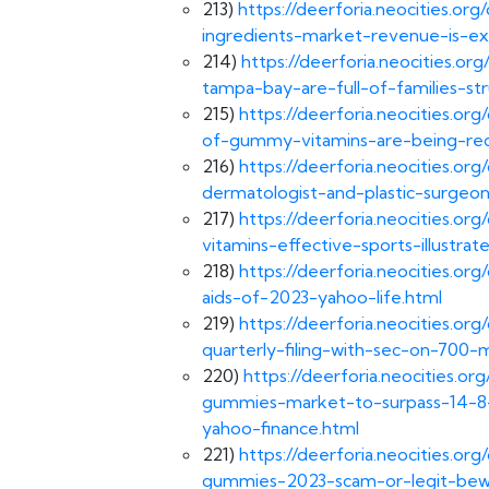
213)
https://deerforia.neocities.o
ingredients-market-revenue-is-e
214)
https://deerforia.neocities.o
tampa-bay-are-full-of-families-st
215)
https://deerforia.neocities.o
of-gummy-vitamins-are-being-reca
216)
https://deerforia.neocities.o
dermatologist-and-plastic-surgeo
217)
https://deerforia.neocities.
vitamins-effective-sports-illustrat
218)
https://deerforia.neocities.o
aids-of-2023-yahoo-life.html
219)
https://deerforia.neocities.o
quarterly-filing-with-sec-on-700-
220)
https://deerforia.neocities.o
gummies-market-to-surpass-14-8-
yahoo-finance.html
221)
https://deerforia.neocities.o
gummies-2023-scam-or-legit-bewa